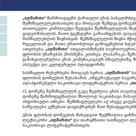
ი
„აღმართი“
წარმოადგენს ქართული ენის სახელმძღვ
შემსწავლელებისათვის და მოიცავს შემდეგ დონეებ
თითოეული კომპლექტი შედგება შემსწავლელის წიგნ
ვიდეომასალის, მათი ტექსტური ვარიანტების, დავა
მასწავლებლის წიგნისგან. შემსწავლელის წიგნი მჭ
რვეულთან და მათი ერთობლივი გამოყენებით ხდებ
ათვისება.
„აღმართი“
ითვალისწინებს საერთოევროპ
ფლობის უნარების (მოსმენა, კითხვა, ლაპარაკი, წერ
გამახვილებულია ენის კომუნიკაციურ სწავლებაზე,
ასპექტი და კულტურული პლატფორმა.
სასწავლო რესურსები მოიცავს სერია
„აღმართის“
სა
ფლობის დონეების შესაბამის „ინტერაქციულ სავარ
ადაპტირებული საკითხავი ლიტერატურის სერია
„თ
C1 დონეზე შემსწავლელს უკვე შეუძლია ენის თავისუ
დონეზე წარმოდგენილია მხოლოდ საკითხავი მასა
ისტორიული ამბები. შემსწავლელები აქ ასევე გაეც
საშუალება ექნებათ დაფიქრდნენ მათ შესატყვისებზ
ენის ფლობის დონეების მიხედვით შექმნილია გან
ლექსიკონი
„აღმართი“
და თარგმნითი სასწავლო ლ
საკითხავი ლიტერატურისთვის.