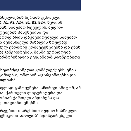
ანელოების სერიას უცხოელი
ს:
A1
,
A2
,
A2+
,
B1
,
B2
,
B2+
. სერიის
ის, სამუშაო რვეულის, აუდიო-
ლებების პასუხებისა და
იდროდ არის დაკავშირებული სამუშაო
ა შესასწავლი მასალის სრულად
ულ ენობრივ კომპეტენციებსა და ენის
ა) განვითრებას. მასში ყურადღება
 წარმოჩენილია ქვეყანათმცოდნეობითი
ხელმძღვანელო კომპლექტებს, ენის
ჯიშოებს“, ონლაინსავარჯიშოებსა და
ოლიას“
.
ფლად გამოყენება. სწორედ ამიტომ, ამ
ლა: ქართული ლიტერატურა და
ნობიან ქართულ ანდაზებს და
ე თავიანთ ენებში.
მარტებით-თარგმნით-აუდიო სასწავლო
ექსიკონი
„თოლია“
ადაპტირებული